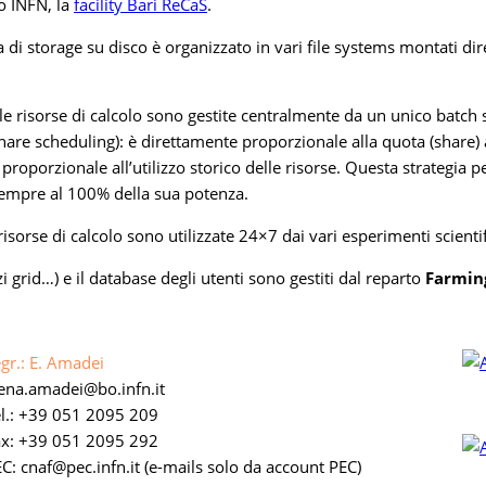
ro INFN, la
facility Bari ReCaS
.
ema di storage su disco è organizzato in vari file systems montati di
 risorse di calcolo sono gestite centralmente da un unico batch s
rshare scheduling): è direttamente proporzionale alla quota (share)
proporzionale all’utilizzo storico delle risorse. Questa strategia
 sempre al 100% della sua potenza.
sorse di calcolo sono utilizzate 24×7 dai vari esperimenti scientif
 grid…) e il database degli utenti sono gestiti dal reparto
Farmin
gr.: E. Amadei
lena.amadei
bo.infn.it
l.: +39 051 2095 209
ax: +39 051 2095 292
C: cnaf
pec.infn.it
(e-mails solo da account PEC)