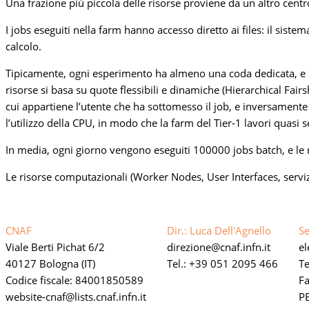
Una frazione più piccola delle risorse proviene da un altro cent
I jobs eseguiti nella farm hanno accesso diretto ai files: il sist
calcolo.
Tipicamente, ogni esperimento ha almeno una coda dedicata, e le
risorse si basa su quote flessibili e dinamiche (Hierarchical Fai
cui appartiene l’utente che ha sottomesso il job, e inversamente 
l’utilizzo della CPU, in modo che la farm del Tier-1 lavori quasi
In media, ogni giorno vengono eseguiti 100000 jobs batch, e le ri
Le risorse computazionali (Worker Nodes, User Interfaces, servizi
CNAF
Dir.: Luca Dell'Agnello
Se
Viale Berti Pichat 6/2
direzione
cnaf.infn.it
e
40127 Bologna (IT)
Tel.: +39 051 2095 466
Te
Codice fiscale: 84001850589
F
website-cnaf
lists.cnaf.infn.it
PE