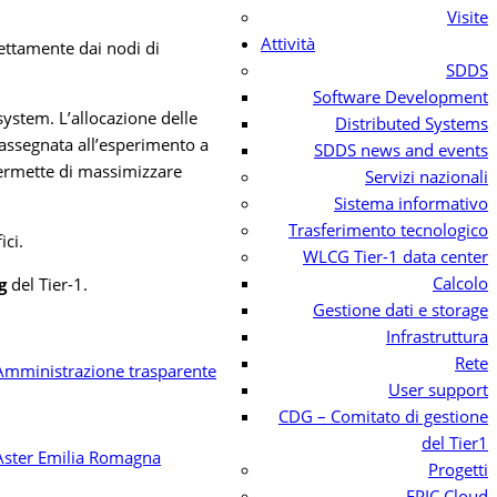
Visite
Attività
rettamente dai nodi di
SDDS
Software Development
ystem. L’allocazione delle
Distributed Systems
 assegnata all’esperimento a
SDDS news and events
 permette di massimizzare
Servizi nazionali
Sistema informativo
Trasferimento tecnologico
ici.
WLCG Tier-1 data center
Calcolo
g
del Tier-1.
Gestione dati e storage
Infrastruttura
Rete
User support
CDG – Comitato di gestione
del Tier1
Progetti
EPIC Cloud