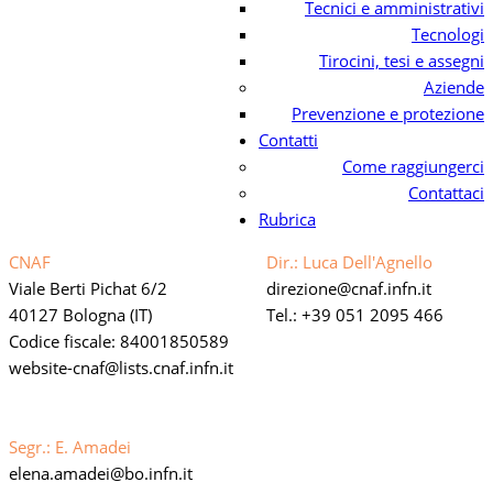
Tecnici e amministrativi
Tecnologi
Tirocini, tesi e assegni
Aziende
Prevenzione e protezione
Contatti
Come raggiungerci
Contattaci
Rubrica
CNAF
Dir.: Luca Dell'Agnello
Viale Berti Pichat 6/2
direzione
cnaf.infn.it
40127 Bologna (IT)
Tel.: +39 051 2095 466
Codice fiscale: 84001850589
website-cnaf
lists.cnaf.infn.it
Link privacy policy web
Dichiarazione di accessibilità
Segr.: E. Amadei
elena.amadei
bo.infn.it