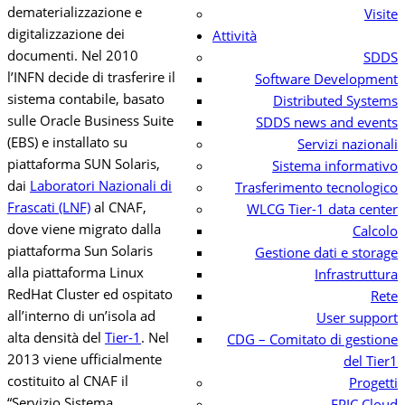
dematerializzazione e
Visite
digitalizzazione dei
Attività
documenti. Nel 2010
SDDS
l’INFN decide di trasferire il
Software Development
sistema contabile, basato
Distributed Systems
sulle Oracle Business Suite
SDDS news and events
(EBS) e installato su
Servizi nazionali
piattaforma SUN Solaris,
Sistema informativo
dai
Laboratori Nazionali di
Trasferimento tecnologico
Frascati (LNF)
al CNAF,
WLCG Tier-1 data center
dove viene migrato dalla
Calcolo
piattaforma Sun Solaris
Gestione dati e storage
alla piattaforma Linux
Infrastruttura
RedHat Cluster ed ospitato
Rete
all’interno di un’isola ad
User support
alta densità del
Tier-1
.
Nel
CDG – Comitato di gestione
2013 viene ufficialmente
del Tier1
costituito al CNAF il
Progetti
“Servizio Sistema
EPIC Cloud