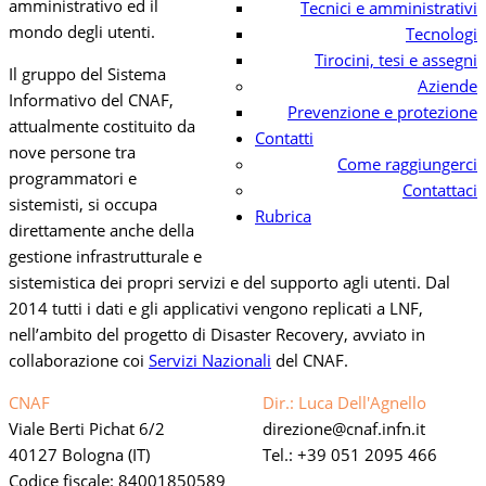
amministrativo ed il
Tecnici e amministrativi
mondo degli utenti.
Tecnologi
Tirocini, tesi e assegni
Il gruppo del Sistema
Aziende
Informativo del CNAF,
Prevenzione e protezione
attualmente costituito da
Contatti
nove persone tra
Come raggiungerci
programmatori e
Contattaci
sistemisti, si occupa
Rubrica
direttamente anche della
gestione infrastrutturale e
sistemistica dei propri servizi e del supporto agli utenti.
Dal
2014 tutti i dati e gli applicativi vengono replicati a LNF,
nell’ambito del progetto di Disaster Recovery, avviato in
collaborazione coi
Servizi Nazionali
del CNAF.
CNAF
Dir.: Luca Dell'Agnello
Viale Berti Pichat 6/2
direzione
cnaf.infn.it
40127 Bologna (IT)
Tel.: +39 051 2095 466
Codice fiscale: 84001850589