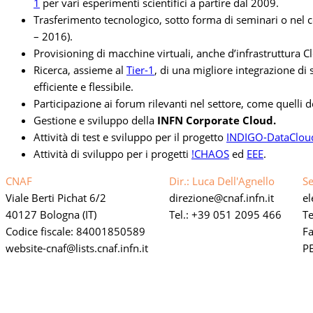
1
per vari esperimenti scientifici a partire dal 2009.
Trasferimento tecnologico, sotto forma di seminari o nel c
– 2016).
Provisioning di macchine virtuali, anche d’infrastruttura Cl
Ricerca, assieme al
Tier-1
, di una migliore integrazione di 
efficiente e flessibile.
Participazione ai forum rilevanti nel settore, come quelli d
Gestione e sviluppo della
INFN Corporate Cloud.
Attività di test e sviluppo per il progetto
INDIGO-DataClou
Attività di sviluppo per i progetti
!CHAOS
ed
EEE
.
CNAF
Dir.: Luca Dell'Agnello
Se
Viale Berti Pichat 6/2
direzione
cnaf.infn.it
e
40127 Bologna (IT)
Tel.: +39 051 2095 466
Te
Codice fiscale: 84001850589
F
website-cnaf
lists.cnaf.infn.it
PE
Link privacy policy web
Dichiarazione di accessibilità