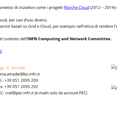
ontesto di iniziative come i progetti
Marche Cloud
(2012 – 2014)
oud, per casi d’uso diversi.
servizi basati su Grid e Cloud, per esempio nell’ottica di rendere l’
el contesto dell’
INFN Computing and Network Committee
.
d
.
gr.: E. Amadei
lena.amadei
bo.infn.it
l.: +39 051 2095 209
ax: +39 051 2095 292
C: cnaf
pec.infn.it
(e-mails solo da account PEC)