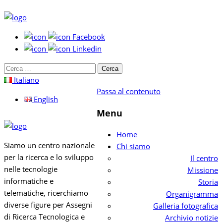
Facebook
Linkedin
Cerca
per:
Italiano
Passa al contenuto
English
Menu
Home
Siamo un centro nazionale
Chi siamo
per la ricerca e lo sviluppo
Il centro
nelle tecnologie
Missione
informatiche e
Storia
telematiche, ricerchiamo
Organigramma
diverse figure per Assegni
Galleria fotografica
di Ricerca Tecnologica e
Archivio notizie