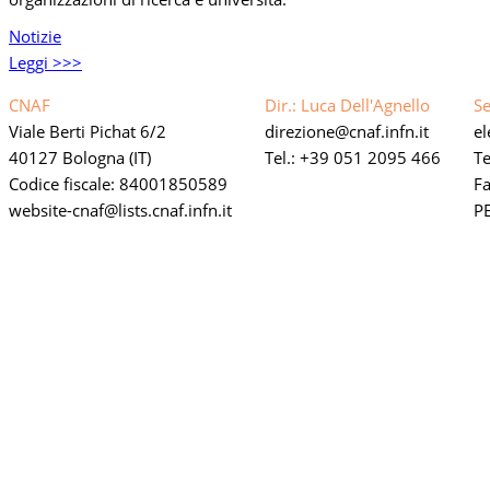
Notizie
Leggi >>>
CNAF
Dir.: Luca Dell'Agnello
Se
Viale Berti Pichat 6/2
direzione
cnaf.infn.it
e
40127 Bologna (IT)
Tel.: +39 051 2095 466
Te
Codice fiscale: 84001850589
F
website-cnaf
lists.cnaf.infn.it
PE
Link privacy policy web
Dichiarazione di accessibilità