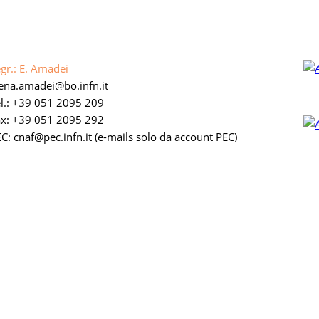
gr.: E. Amadei
lena.amadei
bo.infn.it
l.: +39 051 2095 209
ax: +39 051 2095 292
C: cnaf
pec.infn.it
(e-mails solo da account PEC)