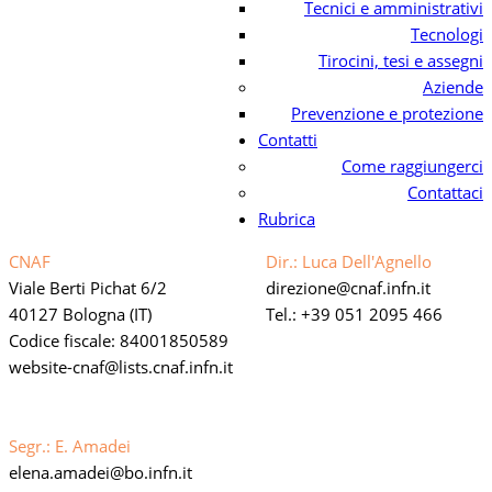
Tecnici e amministrativi
Tecnologi
Tirocini, tesi e assegni
Aziende
Prevenzione e protezione
Contatti
Come raggiungerci
Contattaci
Rubrica
CNAF
Dir.: Luca Dell'Agnello
Viale Berti Pichat 6/2
direzione
cnaf.infn.it
40127 Bologna (IT)
Tel.: +39 051 2095 466
Codice fiscale: 84001850589
website-cnaf
lists.cnaf.infn.it
Link privacy policy web
Dichiarazione di accessibilità
Segr.: E. Amadei
elena.amadei
bo.infn.it