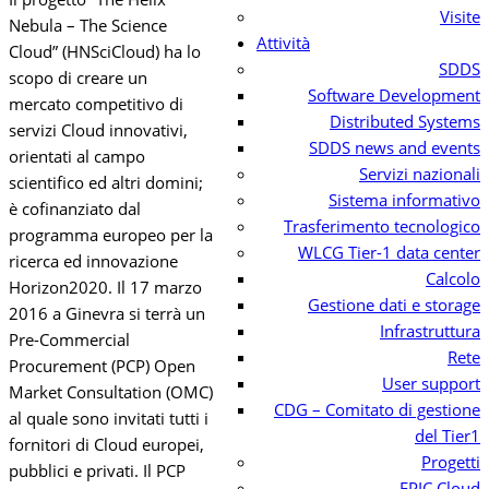
Visite
Nebula – The Science
Attività
Cloud” (HNSciCloud) ha lo
SDDS
scopo di creare un
Software Development
mercato competitivo di
Distributed Systems
servizi Cloud innovativi,
SDDS news and events
orientati al campo
Servizi nazionali
scientifico ed altri domini;
Sistema informativo
è cofinanziato dal
Trasferimento tecnologico
programma europeo per la
WLCG Tier-1 data center
ricerca ed innovazione
Calcolo
Horizon2020. Il 17 marzo
Gestione dati e storage
2016 a Ginevra si terrà un
Infrastruttura
Pre-Commercial
Rete
Procurement (PCP) Open
User support
Market Consultation (OMC)
CDG – Comitato di gestione
al quale sono invitati tutti i
del Tier1
fornitori di Cloud europei,
Progetti
pubblici e privati. Il PCP
EPIC Cloud