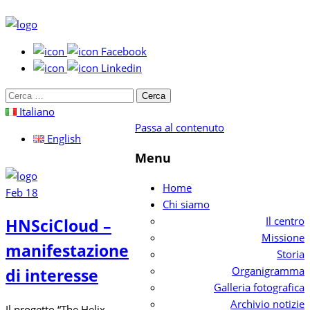
Facebook
Linkedin
Cerca
per:
Italiano
Passa al contenuto
English
Menu
Home
Feb
18
Chi siamo
Il centro
HNSciCloud –
Missione
manifestazione
Storia
Organigramma
di interesse
Galleria fotografica
Archivio notizie
Il progetto “The Helix