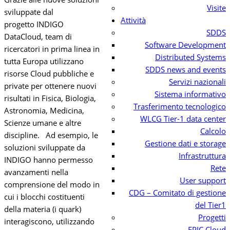
Visite
sviluppate dal
Attività
progetto INDIGO
SDDS
DataCloud, team di
Software Development
ricercatori in prima linea in
Distributed Systems
tutta Europa utilizzano
SDDS news and events
risorse Cloud pubbliche e
Servizi nazionali
private per ottenere nuovi
Sistema informativo
risultati in Fisica, Biologia,
Trasferimento tecnologico
Astronomia, Medicina,
WLCG Tier-1 data center
Scienze umane e altre
Calcolo
discipline. Ad esempio, le
Gestione dati e storage
soluzioni sviluppate da
Infrastruttura
INDIGO hanno permesso
Rete
avanzamenti nella
User support
comprensione del modo in
CDG – Comitato di gestione
cui i blocchi costituenti
del Tier1
della materia (i quark)
Progetti
interagiscono, utilizzando
EPIC Cloud