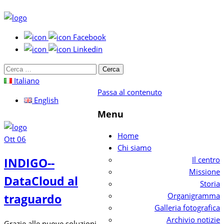
Facebook
Linkedin
Cerca
per:
Italiano
Passa al contenuto
English
Menu
Home
Ott
06
Chi siamo
Il centro
INDIGO-­
Missione
DataCloud al
Storia
Organigramma
traguardo
Galleria fotografica
Archivio notizie
Grazie alle nuove soluzioni