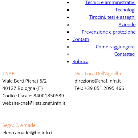
Tecnici e amministrativi
Tecnologi
Tirocini, tesi e assegni
Aziende
Prevenzione e protezione
Contatti
Come raggiungerci
Contattaci
Rubrica
CNAF
Dir.: Luca Dell'Agnello
Viale Berti Pichat 6/2
direzione
cnaf.infn.it
40127 Bologna (IT)
Tel.: +39 051 2095 466
Codice fiscale: 84001850589
website-cnaf
lists.cnaf.infn.it
Link privacy policy web
Dichiarazione di accessibilità
Segr.: E. Amadei
elena.amadei
bo.infn.it