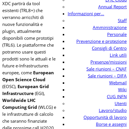
XDC partirà da tool
Annual Report
esistenti (TRL8+) che
Informazioni per…
verranno arricchiti di
Staff
nuove funzionalità e
Amministrazione
plugin, attualmente
Personale
disponibili come prototipi
Prevenzione e protezione
(TRL6). Le piattaforme che
Consigli di Centro
potranno usare questi
Link utili
prodotti sono le attuali e le
Presenze/missioni
future e-Infrastructures
Sale riunioni – CNAF
europee, come
European
Sale riunioni – DIFA
Open Science Cloud
Webmail
(EOSC),
European Grid
Wiki
Infrastructure
(EGI),
CUG INFN
Worldwide LHC
Utenti
Computing Grid
(WLCG) e
Lavoro/studio
le infrastrutture di calcolo
Opportunità di lavoro
che saranno finanziate
Borse e assegni
dalle prossime call H2020