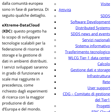
dalla comunità europea
Visite
sono in fase di partenza. Di
Attività
seguito qualche dettaglio.
SDDS
Software Development
eXtreme-DataCloud
Distributed Systems
(
XDC
): questo progetto ha
SDDS news and events
lo scopo di sviluppare
Servizi nazionali
tecnologie scalabili per la
Sistema informativo
federazione di risorse di
Trasferimento tecnologico
storage e la gestione di
WLCG Tier-1 data center
dati in ambienti distribuiti.
Calcolo
I servizi sviluppati saranno
Gestione dati e storage
in grado di funzionare a
Infrastruttura
scale mai raggiunte in
Rete
precedenza, come
User support
richiesto dagli esperimenti
CDG – Comitato di gestione
di ricerca con la maggior
del Tier1
produzione di dati
Progetti
d’Europa e del mondo.
EPIC Cloud